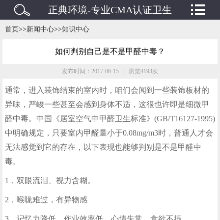
正典环境-专业CMA认证卫生
检测/水质检测/废水废气检测
首页
>>
新闻中心
>>
知识中心
机构
如何判别自己是不是甲醛中毒？
发布时间：2017-06-15 | 浏览4193次
通常，进入装饰结束的室内时，咱们会闻到一些装饰板材的
异味，严峻一些甚至会感到身体不适，这很也许即是细微甲
醛中毒。中国《居室空气中甲醛卫生标准》(GB/T16127-1995)
中明确规定，只要室内甲醛量小于0.08mg/m3时，普通人才会
无法感觉到它的存在，以下表现也能够判别是不是甲醛中
毒。
1，双眼流泪、视力含糊。
2，喉咙难过，有异物感
3，记忆力降低、作业效率低、心情失常、食欲不振。